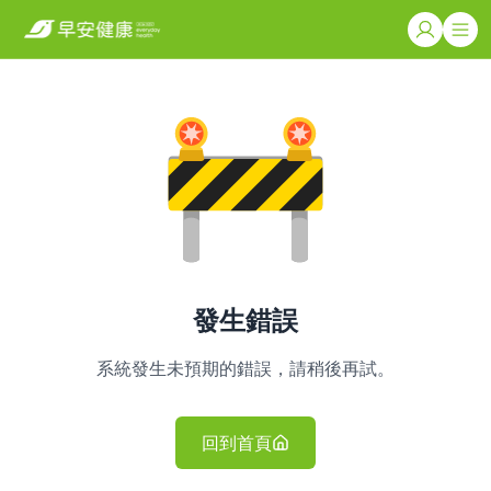
發生錯誤
系統發生未預期的錯誤，請稍後再試。
回到首頁