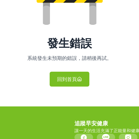
發生錯誤
系統發生未預期的錯誤，請稍後再試。
回到首頁
追蹤早安健康
讓一天的生活充滿了正能量和健