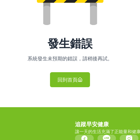
發生錯誤
系統發生未預期的錯誤，請稍後再試。
回到首頁
追蹤早安健康
讓一天的生活充滿了正能量和健