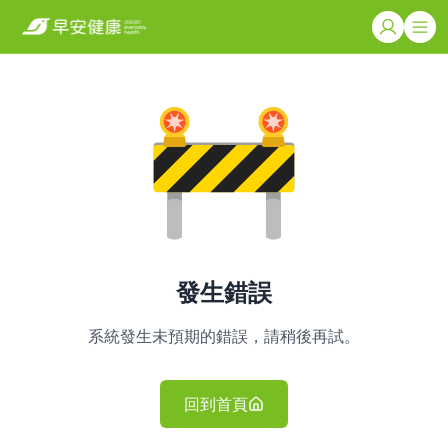
發生錯誤
系統發生未預期的錯誤，請稍後再試。
回到首頁