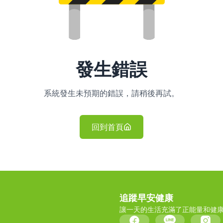
發生錯誤
系統發生未預期的錯誤，請稍後再試。
回到首頁
追蹤早安健康
讓一天的生活充滿了正能量和健