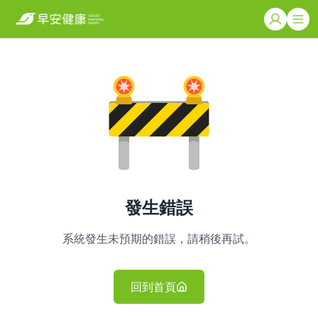
發生錯誤
系統發生未預期的錯誤，請稍後再試。
回到首頁