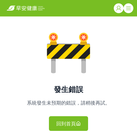
發生錯誤
系統發生未預期的錯誤，請稍後再試。
回到首頁