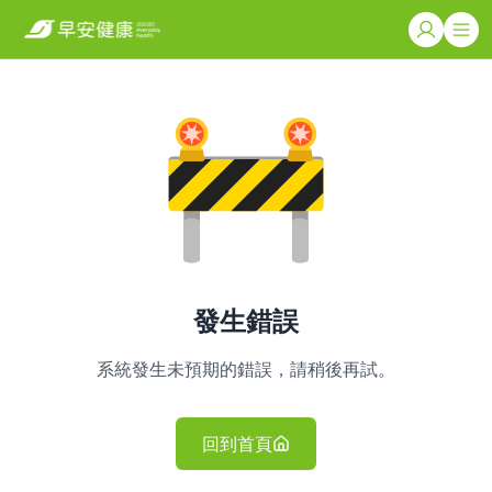
發生錯誤
系統發生未預期的錯誤，請稍後再試。
回到首頁