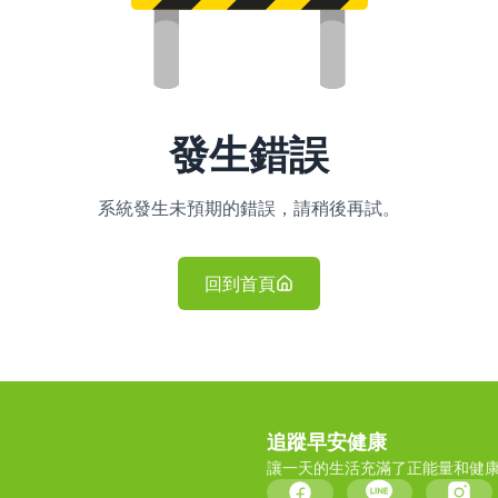
發生錯誤
系統發生未預期的錯誤，請稍後再試。
回到首頁
追蹤早安健康
讓一天的生活充滿了正能量和健