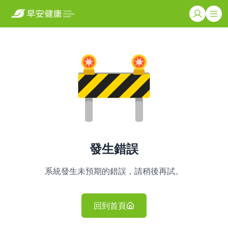
發生錯誤
系統發生未預期的錯誤，請稍後再試。
回到首頁