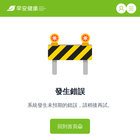
發生錯誤
系統發生未預期的錯誤，請稍後再試。
回到首頁