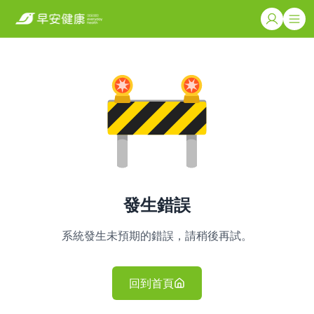
發生錯誤
系統發生未預期的錯誤，請稍後再試。
回到首頁