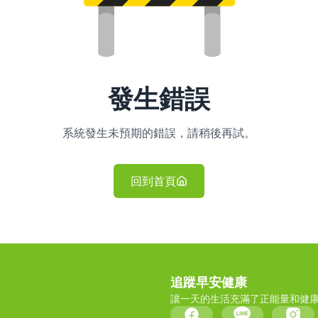
發生錯誤
系統發生未預期的錯誤，請稍後再試。
回到首頁
追蹤早安健康
讓一天的生活充滿了正能量和健