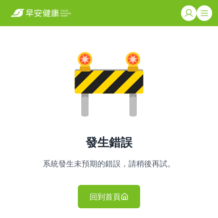
發生錯誤
系統發生未預期的錯誤，請稍後再試。
回到首頁