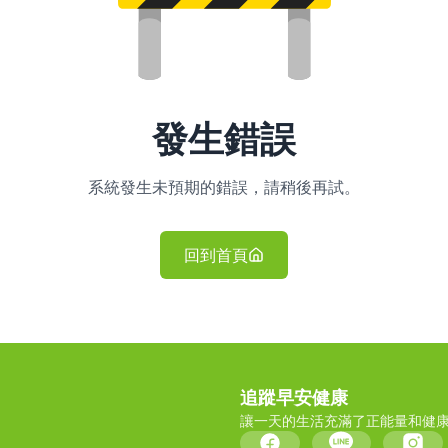
發生錯誤
系統發生未預期的錯誤，請稍後再試。
回到首頁
追蹤早安健康
讓一天的生活充滿了正能量和健