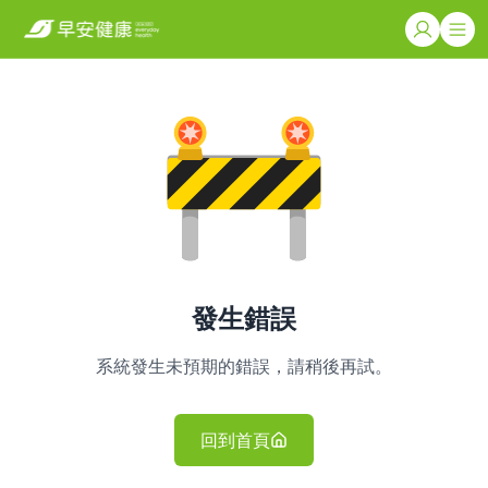
發生錯誤
系統發生未預期的錯誤，請稍後再試。
回到首頁