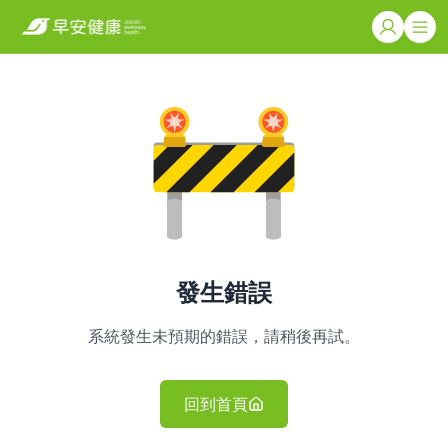
發生錯誤
系統發生未預期的錯誤，請稍後再試。
回到首頁