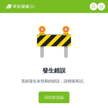
發生錯誤
系統發生未預期的錯誤，請稍後再試。
回到首頁