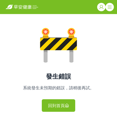
發生錯誤
系統發生未預期的錯誤，請稍後再試。
回到首頁