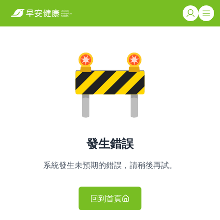
發生錯誤
系統發生未預期的錯誤，請稍後再試。
回到首頁