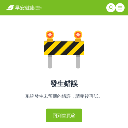
發生錯誤
系統發生未預期的錯誤，請稍後再試。
回到首頁