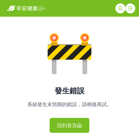
發生錯誤
系統發生未預期的錯誤，請稍後再試。
回到首頁