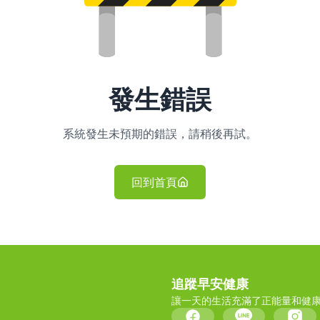
發生錯誤
系統發生未預期的錯誤，請稍後再試。
回到首頁
追蹤早安健康
讓一天的生活充滿了正能量和健