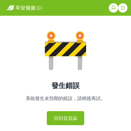
發生錯誤
系統發生未預期的錯誤，請稍後再試。
回到首頁