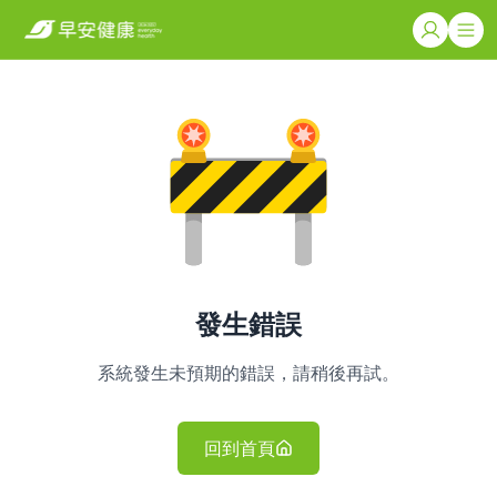
發生錯誤
系統發生未預期的錯誤，請稍後再試。
回到首頁