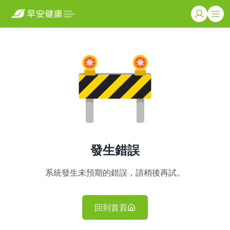
發生錯誤
系統發生未預期的錯誤，請稍後再試。
回到首頁