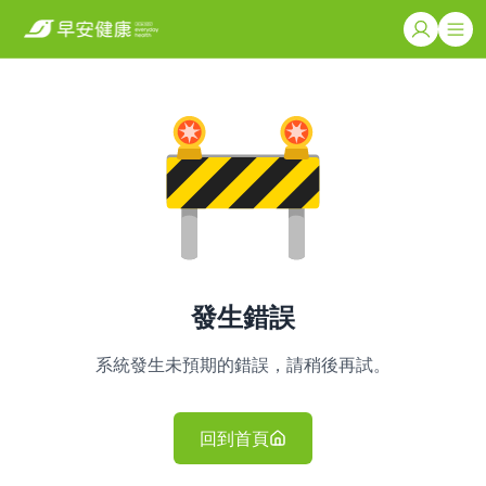
發生錯誤
系統發生未預期的錯誤，請稍後再試。
回到首頁