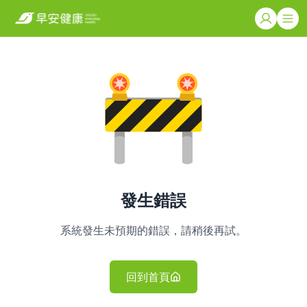
發生錯誤
系統發生未預期的錯誤，請稍後再試。
回到首頁