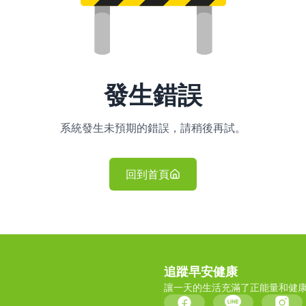
發生錯誤
系統發生未預期的錯誤，請稍後再試。
回到首頁
追蹤早安健康
讓一天的生活充滿了正能量和健