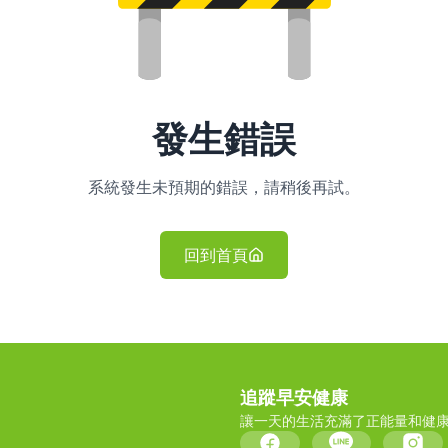
發生錯誤
系統發生未預期的錯誤，請稍後再試。
回到首頁
追蹤早安健康
讓一天的生活充滿了正能量和健