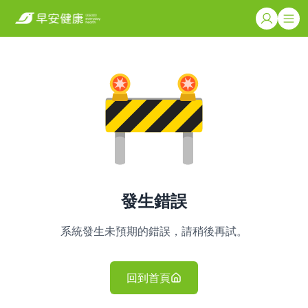
發生錯誤
系統發生未預期的錯誤，請稍後再試。
回到首頁