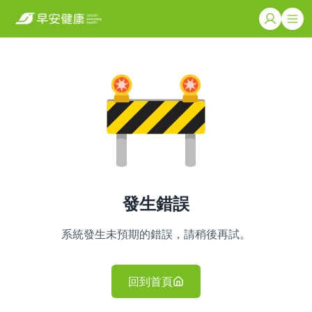
發生錯誤
系統發生未預期的錯誤，請稍後再試。
回到首頁