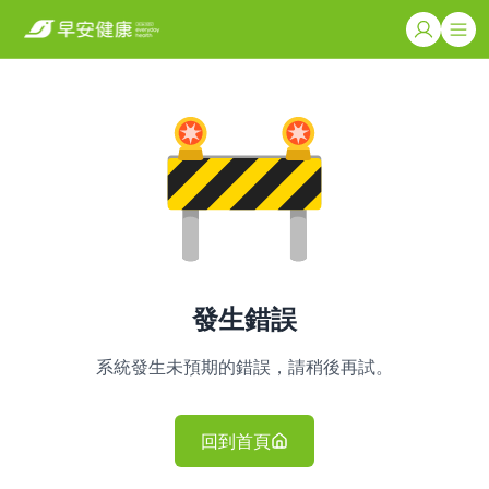
發生錯誤
系統發生未預期的錯誤，請稍後再試。
回到首頁