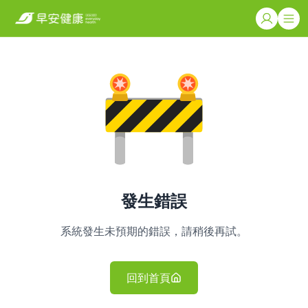
發生錯誤
系統發生未預期的錯誤，請稍後再試。
回到首頁