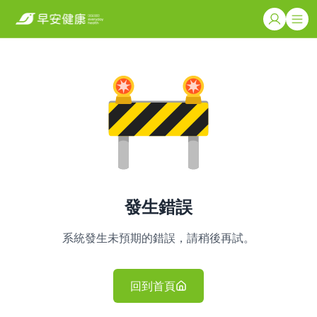
發生錯誤
系統發生未預期的錯誤，請稍後再試。
回到首頁