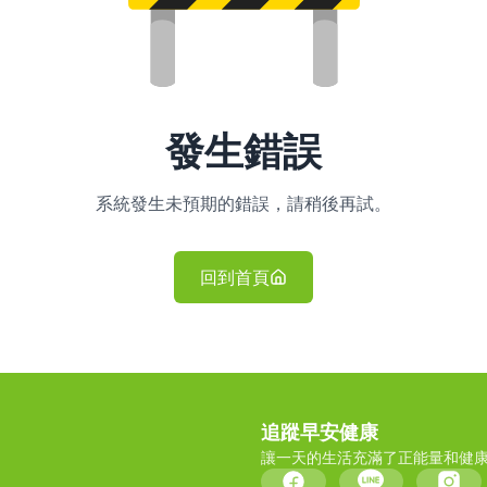
發生錯誤
系統發生未預期的錯誤，請稍後再試。
回到首頁
追蹤早安健康
讓一天的生活充滿了正能量和健