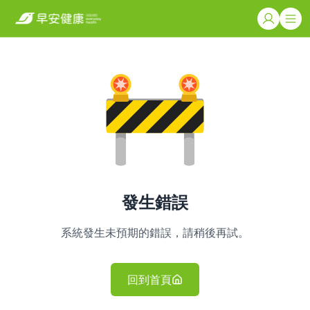
發生錯誤
系統發生未預期的錯誤，請稍後再試。
回到首頁