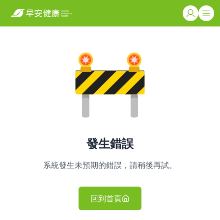
發生錯誤
系統發生未預期的錯誤，請稍後再試。
回到首頁