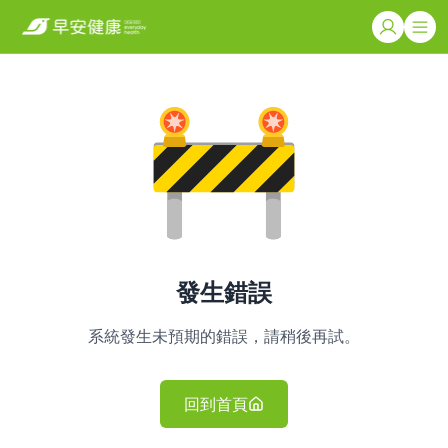
發生錯誤
系統發生未預期的錯誤，請稍後再試。
回到首頁