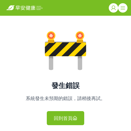
發生錯誤
系統發生未預期的錯誤，請稍後再試。
回到首頁