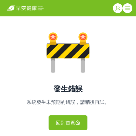
發生錯誤
系統發生未預期的錯誤，請稍後再試。
回到首頁