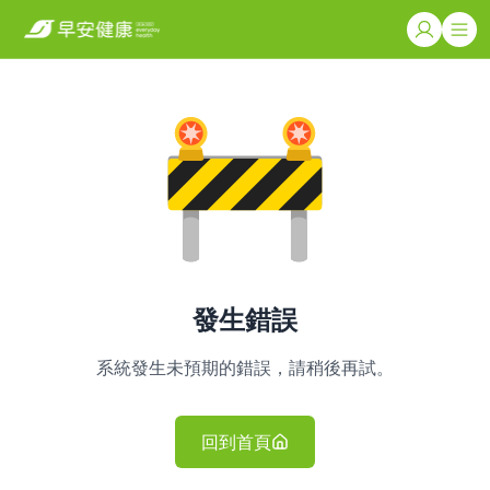
發生錯誤
系統發生未預期的錯誤，請稍後再試。
回到首頁