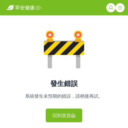
發生錯誤
系統發生未預期的錯誤，請稍後再試。
回到首頁