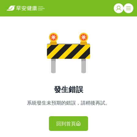
發生錯誤
系統發生未預期的錯誤，請稍後再試。
回到首頁