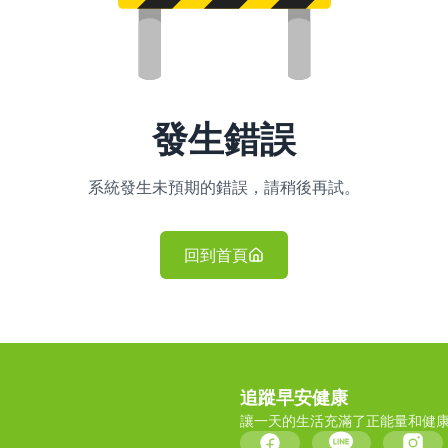
發生錯誤
系統發生未預期的錯誤，請稍後再試。
回到首頁
追蹤早安健康
讓一天的生活充滿了正能量和健