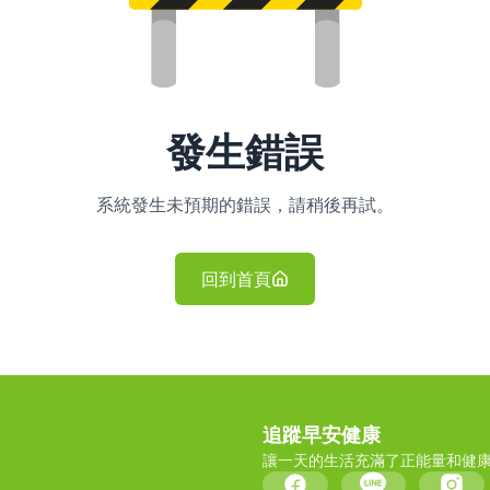
發生錯誤
系統發生未預期的錯誤，請稍後再試。
回到首頁
追蹤早安健康
讓一天的生活充滿了正能量和健