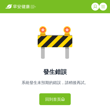
發生錯誤
系統發生未預期的錯誤，請稍後再試。
回到首頁