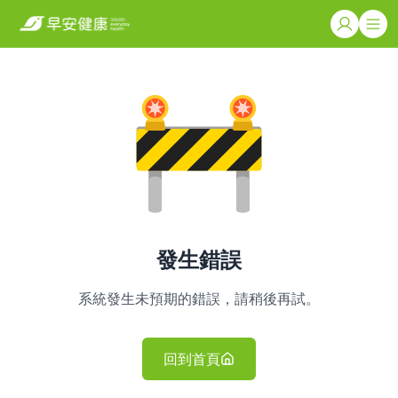
發生錯誤
系統發生未預期的錯誤，請稍後再試。
回到首頁