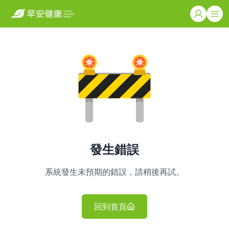
發生錯誤
系統發生未預期的錯誤，請稍後再試。
回到首頁