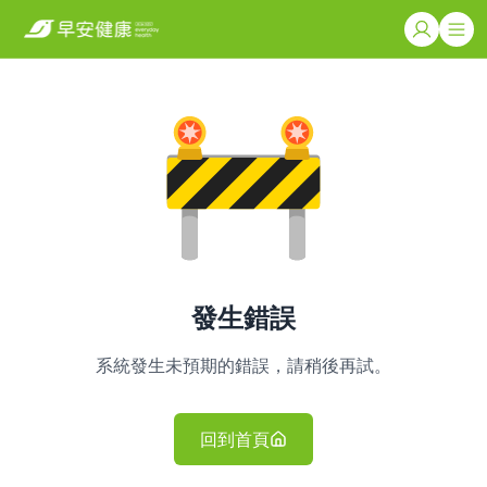
發生錯誤
系統發生未預期的錯誤，請稍後再試。
回到首頁